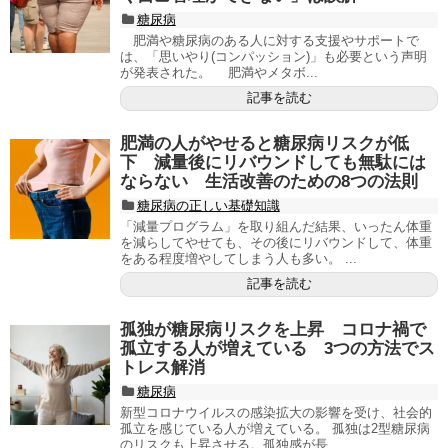
糖尿病
肥満や糖尿病のある人に対する支援やサポートで
は、「思いやり(コンパッション)」も必要という声明
が発表された。 肥満やメタボ...
記事を読む
肥満の人がやせると糖尿病リスクが低
下 減量後にリバウンドしても無駄には
ならない 生活改善のための8つの法則
糖尿病の正しい基礎知識
「減量プログラム」を取り組んだ結果、いったん体重
を減らしてやせても、その後にリバウンドして、体重
をある程度増やしてしまう人も多い。 ...
記事を読む
孤独が糖尿病リスクを上昇 コロナ禍で
孤立する人が増えている 3つの方法でス
トレス解消
糖尿病
新型コロナウイルスの感染拡大の影響を受け、社会的
孤立を感じている人が増えている。 孤独は2型糖尿病
のリスクも上昇させる。孤独感が長...