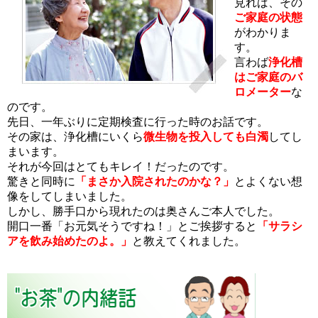
見れば、その
ご家庭の状態
がわかりま
す。
言わば
浄化槽
はご家庭のバ
ロメーター
な
のです。
先日、一年ぶりに定期検査に行った時のお話です。
その家は、浄化槽にいくら
微生物を投入しても白濁
してし
まいます。
それが今回はとてもキレイ！だったのです。
驚きと同時に
「まさか入院されたのかな？」
とよくない想
像をしてしまいました。
しかし、勝手口から現れたのは奥さんご本人でした。
開口一番「お元気そうですね！」とご挨拶すると
「サラシ
アを飲み始めたのよ。」
と教えてくれました。