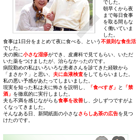
でした。
朝早くから夜
まで毎日食事
を取る間もな
く働いていま
した。
食事は1日分をまとめて夜に食べる、という
不規則な食生活
でした。
夫の腕に
小さな湿疹
ができ、皮膚科で見てもらい、いただ
いた薬をつけましたが、治らなかったのです。
病院勤めの私はいろいろな患者さんを診てきた経験から
「まさか？」と思い、
夫に血液検査
をしてもらいました。
私の悪い予感があたってしまいました。
現実を知った私は夫に怖さを説明し、
「食べすぎ」
と
「禁
酒」
を徹底的に実行しました。
夫も不満を感じながらも
食事を改善
し、少しずつですがよ
くなってきました。
そんなある日、新聞紙面の小さな
さらしあ茶の広告
を見つ
けたのです。