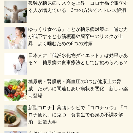
孤独が糖尿病リスクを上昇 コロナ禍で孤立す
る人が増えている 3つの方法でストレス解消
ゆっくり食べる」ことが糖尿病対策に 噛む力
が低下すると心筋梗塞や脳卒中のリスクが上
昇 よく噛むための8つの対策
日本人に「低炭水化物ダイエット」は効果があ
る？ 糖尿病の食事療法としては勧められる？
糖尿病・腎臓病・高血圧の3つは健康上の脅
威 たがいに関連しあい病状を悪化 新しい薬
も登場
新型コロナ】薬膳レシピで「コロナうつ」「コ
ロナ疲れ」に克つ 食養生で心身の不調を解
消 近畿大学