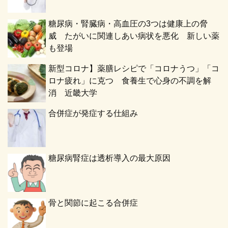
糖尿病・腎臓病・高血圧の3つは健康上の脅
威 たがいに関連しあい病状を悪化 新しい薬
も登場
新型コロナ】薬膳レシピで「コロナうつ」「コ
ロナ疲れ」に克つ 食養生で心身の不調を解
消 近畿大学
合併症が発症する仕組み
糖尿病腎症は透析導入の最大原因
骨と関節に起こる合併症