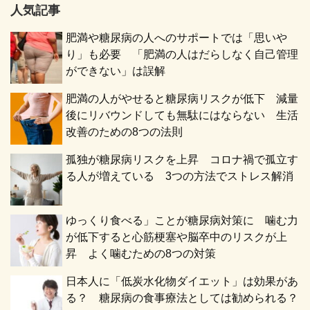
人気記事
肥満や糖尿病の人へのサポートでは「思いや
り」も必要 「肥満の人はだらしなく自己管理
ができない」は誤解
肥満の人がやせると糖尿病リスクが低下 減量
後にリバウンドしても無駄にはならない 生活
改善のための8つの法則
孤独が糖尿病リスクを上昇 コロナ禍で孤立す
る人が増えている 3つの方法でストレス解消
ゆっくり食べる」ことが糖尿病対策に 噛む力
が低下すると心筋梗塞や脳卒中のリスクが上
昇 よく噛むための8つの対策
日本人に「低炭水化物ダイエット」は効果があ
る？ 糖尿病の食事療法としては勧められる？