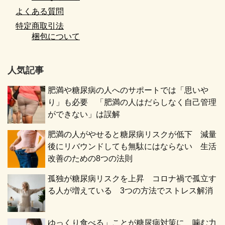
よくある質問
特定商取引法
梱包について
人気記事
肥満や糖尿病の人へのサポートでは「思いや
り」も必要 「肥満の人はだらしなく自己管理
ができない」は誤解
肥満の人がやせると糖尿病リスクが低下 減量
後にリバウンドしても無駄にはならない 生活
改善のための8つの法則
孤独が糖尿病リスクを上昇 コロナ禍で孤立す
る人が増えている 3つの方法でストレス解消
ゆっくり食べる」ことが糖尿病対策に 噛む力