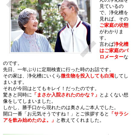
見ているの
で、浄化槽を
見れば、その
ご家庭の状態
がわかりま
す。
言わば
浄化槽
はご家庭のバ
ロメーター
な
のです。
先日、一年ぶりに定期検査に行った時のお話です。
その家は、浄化槽にいくら
微生物を投入しても白濁
してし
まいます。
それが今回はとてもキレイ！だったのです。
驚きと同時に
「まさか入院されたのかな？」
とよくない想
像をしてしまいました。
しかし、勝手口から現れたのは奥さんご本人でした。
開口一番「お元気そうですね！」とご挨拶すると
「サラシ
アを飲み始めたのよ。」
と教えてくれました。