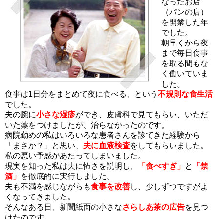
なったお店
（パンの店）
を開業した年
でした。
朝早くから夜
まで毎日食事
を取る間もな
く働いていま
した。
食事は1日分をまとめて夜に食べる、という
不規則な食生活
でした。
夫の腕に
小さな湿疹
ができ、皮膚科で見てもらい、いただ
いた薬をつけましたが、治らなかったのです。
病院勤めの私はいろいろな患者さんを診てきた経験から
「まさか？」と思い、
夫に血液検査
をしてもらいました。
私の悪い予感があたってしまいました。
現実を知った私は夫に怖さを説明し、
「食べすぎ」
と
「禁
酒」
を徹底的に実行しました。
夫も不満を感じながらも
食事を改善
し、少しずつですがよ
くなってきました。
そんなある日、新聞紙面の小さな
さらしあ茶の広告
を見つ
けたのです。