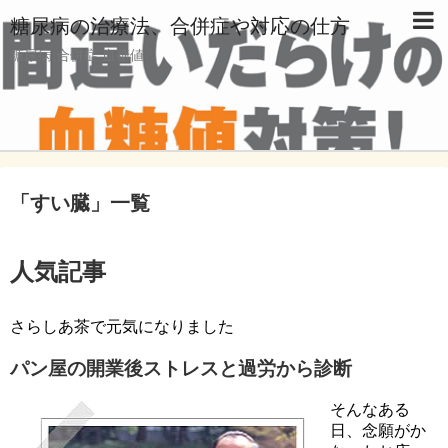
糖尿病の治療法、合併症や対応の仕方
糖尿病,合併症,血糖値
「
すい臓
」
一覧
人気記事
さらしあ茶で元気になりました
パン屋の開業後ストレスと過労から診断
そんなある
日、念願がか