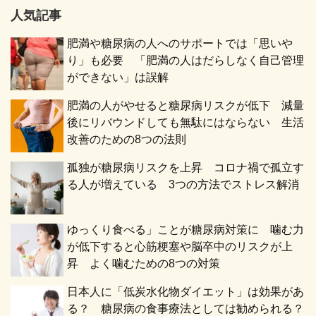
人気記事
肥満や糖尿病の人へのサポートでは「思いや
り」も必要 「肥満の人はだらしなく自己管理
ができない」は誤解
肥満の人がやせると糖尿病リスクが低下 減量
後にリバウンドしても無駄にはならない 生活
改善のための8つの法則
孤独が糖尿病リスクを上昇 コロナ禍で孤立す
る人が増えている 3つの方法でストレス解消
ゆっくり食べる」ことが糖尿病対策に 噛む力
が低下すると心筋梗塞や脳卒中のリスクが上
昇 よく噛むための8つの対策
日本人に「低炭水化物ダイエット」は効果があ
る？ 糖尿病の食事療法としては勧められる？