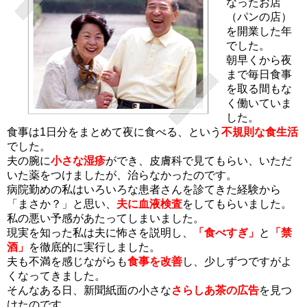
なったお店
（パンの店）
を開業した年
でした。
朝早くから夜
まで毎日食事
を取る間もな
く働いていま
した。
食事は1日分をまとめて夜に食べる、という
不規則な食生活
でした。
夫の腕に
小さな湿疹
ができ、皮膚科で見てもらい、いただ
いた薬をつけましたが、治らなかったのです。
病院勤めの私はいろいろな患者さんを診てきた経験から
「まさか？」と思い、
夫に血液検査
をしてもらいました。
私の悪い予感があたってしまいました。
現実を知った私は夫に怖さを説明し、
「食べすぎ」
と
「禁
酒」
を徹底的に実行しました。
夫も不満を感じながらも
食事を改善
し、少しずつですがよ
くなってきました。
そんなある日、新聞紙面の小さな
さらしあ茶の広告
を見つ
けたのです。