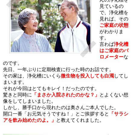
見ているの
で、浄化槽を
見れば、その
ご家庭の状態
がわかりま
す。
言わば
浄化槽
はご家庭のバ
ロメーター
な
のです。
先日、一年ぶりに定期検査に行った時のお話です。
その家は、浄化槽にいくら
微生物を投入しても白濁
してし
まいます。
それが今回はとてもキレイ！だったのです。
驚きと同時に
「まさか入院されたのかな？」
とよくない想
像をしてしまいました。
しかし、勝手口から現れたのは奥さんご本人でした。
開口一番「お元気そうですね！」とご挨拶すると
「サラシ
アを飲み始めたのよ。」
と教えてくれました。