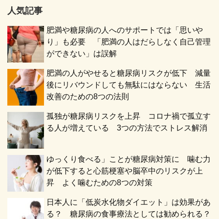
人気記事
肥満や糖尿病の人へのサポートでは「思いや
り」も必要 「肥満の人はだらしなく自己管理
ができない」は誤解
肥満の人がやせると糖尿病リスクが低下 減量
後にリバウンドしても無駄にはならない 生活
改善のための8つの法則
孤独が糖尿病リスクを上昇 コロナ禍で孤立す
る人が増えている 3つの方法でストレス解消
ゆっくり食べる」ことが糖尿病対策に 噛む力
が低下すると心筋梗塞や脳卒中のリスクが上
昇 よく噛むための8つの対策
日本人に「低炭水化物ダイエット」は効果があ
る？ 糖尿病の食事療法としては勧められる？