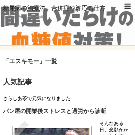
糖尿病の治療法、合併症や対応の仕方
糖尿病,合併症,血糖値
「
エスキモー
」
一覧
人気記事
さらしあ茶で元気になりました
パン屋の開業後ストレスと過労から診断
そんなある
日、念願がか