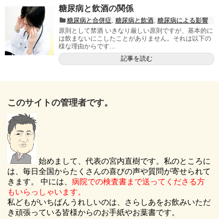
糖尿病と飲酒の関係
糖尿病と合併症
,
糖尿病と飲酒
,
糖尿病による影響
原則として禁酒 いきなり厳しい原則ですが、基本的に
は飲まないにこしたことがありません。それは以下の
様な理由からです...
記事を読む
このサイトの管理者です。
始めまして、代表の宮内直樹です。私のところに
は、毎日全国からたくさんの喜びの声や質問が寄せられて
きます。 中には、
病院での検査書まで送ってくださる方
もいらっしゃいます。
私どもがいちばんうれしいのは、さらしあをお飲みいただ
き頑張っている皆様からのお手紙やお葉書です。