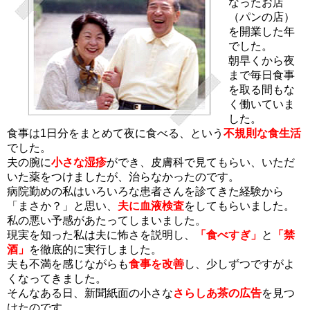
なったお店
（パンの店）
を開業した年
でした。
朝早くから夜
まで毎日食事
を取る間もな
く働いていま
した。
食事は1日分をまとめて夜に食べる、という
不規則な食生活
でした。
夫の腕に
小さな湿疹
ができ、皮膚科で見てもらい、いただ
いた薬をつけましたが、治らなかったのです。
病院勤めの私はいろいろな患者さんを診てきた経験から
「まさか？」と思い、
夫に血液検査
をしてもらいました。
私の悪い予感があたってしまいました。
現実を知った私は夫に怖さを説明し、
「食べすぎ」
と
「禁
酒」
を徹底的に実行しました。
夫も不満を感じながらも
食事を改善
し、少しずつですがよ
くなってきました。
そんなある日、新聞紙面の小さな
さらしあ茶の広告
を見つ
けたのです。