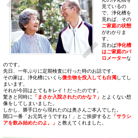
見ているの
で、浄化槽を
見れば、その
ご家庭の状態
がわかりま
す。
言わば
浄化槽
はご家庭のバ
ロメーター
な
のです。
先日、一年ぶりに定期検査に行った時のお話です。
その家は、浄化槽にいくら
微生物を投入しても白濁
してし
まいます。
それが今回はとてもキレイ！だったのです。
驚きと同時に
「まさか入院されたのかな？」
とよくない想
像をしてしまいました。
しかし、勝手口から現れたのは奥さんご本人でした。
開口一番「お元気そうですね！」とご挨拶すると
「サラシ
アを飲み始めたのよ。」
と教えてくれました。