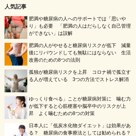
人気記事
肥満や糖尿病の人へのサポートでは「思いや
り」も必要 「肥満の人はだらしなく自己管理
ができない」は誤解
肥満の人がやせると糖尿病リスクが低下 減量
後にリバウンドしても無駄にはならない 生活
改善のための8つの法則
孤独が糖尿病リスクを上昇 コロナ禍で孤立す
る人が増えている 3つの方法でストレス解消
ゆっくり食べる」ことが糖尿病対策に 噛む力
が低下すると心筋梗塞や脳卒中のリスクが上
昇 よく噛むための8つの対策
日本人に「低炭水化物ダイエット」は効果があ
る？ 糖尿病の食事療法としては勧められる？