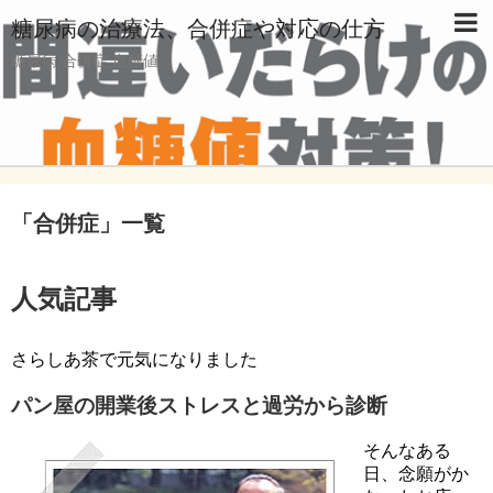
糖尿病の治療法、合併症や対応の仕方
糖尿病,合併症,血糖値
「
合併症
」
一覧
人気記事
さらしあ茶で元気になりました
パン屋の開業後ストレスと過労から診断
そんなある
日、念願がか