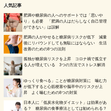
人気記事
肥満や糖尿病の人へのサポートでは「思いや
り」も必要 「肥満の人はだらしなく自己管理
ができない」は誤解
肥満の人がやせると糖尿病リスクが低下 減量
後にリバウンドしても無駄にはならない 生活
改善のための8つの法則
孤独が糖尿病リスクを上昇 コロナ禍で孤立す
る人が増えている 3つの方法でストレス解消
ゆっくり食べる」ことが糖尿病対策に 噛む力
が低下すると心筋梗塞や脳卒中のリスクが上
昇 よく噛むための8つの対策
日本人に「低炭水化物ダイエット」は効果があ
る？ 糖尿病の食事療法としては勧められる？