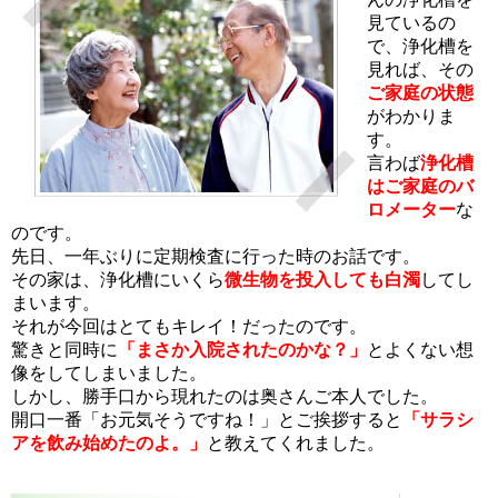
見ているの
で、浄化槽を
見れば、その
ご家庭の状態
がわかりま
す。
言わば
浄化槽
はご家庭のバ
ロメーター
な
のです。
先日、一年ぶりに定期検査に行った時のお話です。
その家は、浄化槽にいくら
微生物を投入しても白濁
してし
まいます。
それが今回はとてもキレイ！だったのです。
驚きと同時に
「まさか入院されたのかな？」
とよくない想
像をしてしまいました。
しかし、勝手口から現れたのは奥さんご本人でした。
開口一番「お元気そうですね！」とご挨拶すると
「サラシ
アを飲み始めたのよ。」
と教えてくれました。