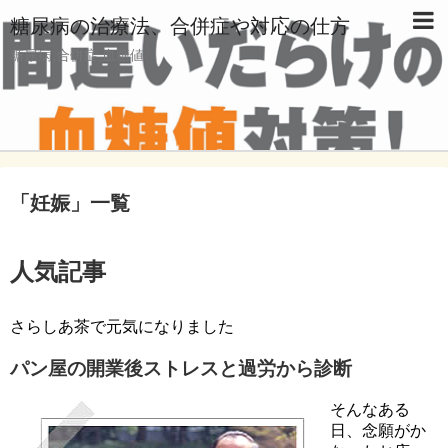
糖尿病の治療法、合併症や対応の仕方
糖尿病,合併症,血糖値
「
妊娠
」
一覧
人気記事
さらしあ茶で元気になりました
パン屋の開業後ストレスと過労から診断
そんなある
日、念願がか