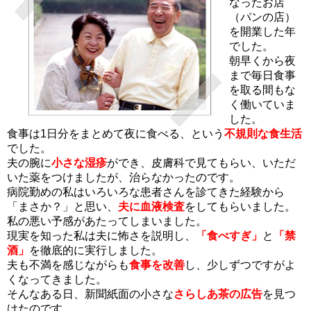
なったお店
（パンの店）
を開業した年
でした。
朝早くから夜
まで毎日食事
を取る間もな
く働いていま
した。
食事は1日分をまとめて夜に食べる、という
不規則な食生活
でした。
夫の腕に
小さな湿疹
ができ、皮膚科で見てもらい、いただ
いた薬をつけましたが、治らなかったのです。
病院勤めの私はいろいろな患者さんを診てきた経験から
「まさか？」と思い、
夫に血液検査
をしてもらいました。
私の悪い予感があたってしまいました。
現実を知った私は夫に怖さを説明し、
「食べすぎ」
と
「禁
酒」
を徹底的に実行しました。
夫も不満を感じながらも
食事を改善
し、少しずつですがよ
くなってきました。
そんなある日、新聞紙面の小さな
さらしあ茶の広告
を見つ
けたのです。