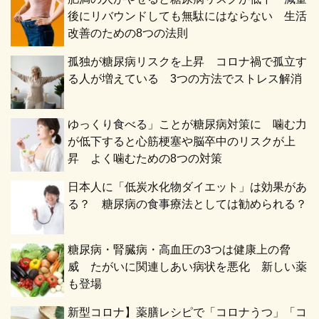
後にリバウンドしても無駄にはならない 生活
改善のための8つの法則
孤独が糖尿病リスクを上昇 コロナ禍で孤立す
る人が増えている 3つの方法でストレス解消
ゆっくり食べる」ことが糖尿病対策に 噛む力
が低下すると心筋梗塞や脳卒中のリスクが上
昇 よく噛むための8つの対策
日本人に「低炭水化物ダイエット」は効果があ
る？ 糖尿病の食事療法としては勧められる？
糖尿病・腎臓病・高血圧の3つは健康上の脅
威 たがいに関連しあい病状を悪化 新しい薬
も登場
新型コロナ】薬膳レシピで「コロナうつ」「コ