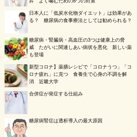
昇 よく噛むための8つの対策
日本人に「低炭水化物ダイエット」は効果があ
る？ 糖尿病の食事療法としては勧められる？
糖尿病・腎臓病・高血圧の3つは健康上の脅
威 たがいに関連しあい病状を悪化 新しい薬
も登場
新型コロナ】薬膳レシピで「コロナうつ」「コ
ロナ疲れ」に克つ 食養生で心身の不調を解
消 近畿大学
合併症が発症する仕組み
糖尿病腎症は透析導入の最大原因