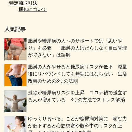
特定商取引法
梱包について
人気記事
肥満や糖尿病の人へのサポートでは「思いや
り」も必要 「肥満の人はだらしなく自己管理
ができない」は誤解
肥満の人がやせると糖尿病リスクが低下 減量
後にリバウンドしても無駄にはならない 生活
改善のための8つの法則
孤独が糖尿病リスクを上昇 コロナ禍で孤立す
る人が増えている 3つの方法でストレス解消
ゆっくり食べる」ことが糖尿病対策に 噛む力
が低下すると心筋梗塞や脳卒中のリスクが上