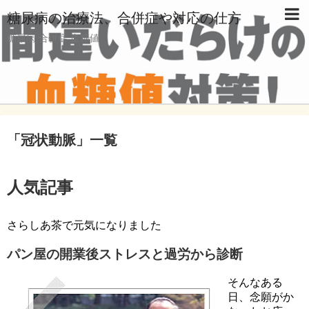
糖尿病の治療法、合併症や対応の仕方
糖尿病,合併症,血糖値
「
冠状動脈
」
一覧
人気記事
さらしあ茶で元気になりました
パン屋の開業後ストレスと過労から診断
そんなある
日、念願がか