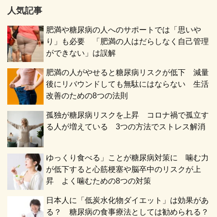
人気記事
肥満や糖尿病の人へのサポートでは「思いや
り」も必要 「肥満の人はだらしなく自己管理
ができない」は誤解
肥満の人がやせると糖尿病リスクが低下 減量
後にリバウンドしても無駄にはならない 生活
改善のための8つの法則
孤独が糖尿病リスクを上昇 コロナ禍で孤立す
る人が増えている 3つの方法でストレス解消
ゆっくり食べる」ことが糖尿病対策に 噛む力
が低下すると心筋梗塞や脳卒中のリスクが上
昇 よく噛むための8つの対策
日本人に「低炭水化物ダイエット」は効果があ
る？ 糖尿病の食事療法としては勧められる？