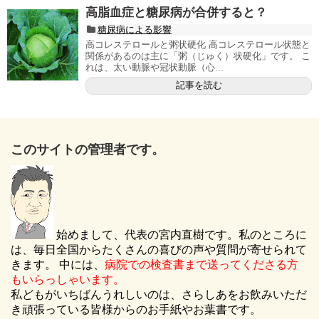
高脂血症と糖尿病が合併すると？
糖尿病による影響
高コレステロールと粥状硬化 高コレステロール状態と
関係があるのは主に「粥（じゅく）状硬化」です。 こ
れは、太い動脈や冠状動脈（心...
記事を読む
このサイトの管理者です。
始めまして、代表の宮内直樹です。私のところに
は、毎日全国からたくさんの喜びの声や質問が寄せられて
きます。 中には、
病院での検査書まで送ってくださる方
もいらっしゃいます。
私どもがいちばんうれしいのは、さらしあをお飲みいただ
き頑張っている皆様からのお手紙やお葉書です。