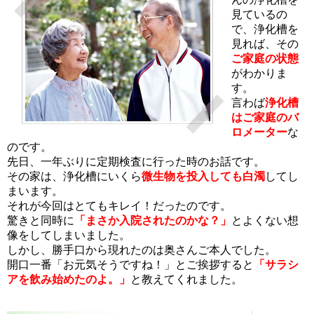
見ているの
で、浄化槽を
見れば、その
ご家庭の状態
がわかりま
す。
言わば
浄化槽
はご家庭のバ
ロメーター
な
のです。
先日、一年ぶりに定期検査に行った時のお話です。
その家は、浄化槽にいくら
微生物を投入しても白濁
してし
まいます。
それが今回はとてもキレイ！だったのです。
驚きと同時に
「まさか入院されたのかな？」
とよくない想
像をしてしまいました。
しかし、勝手口から現れたのは奥さんご本人でした。
開口一番「お元気そうですね！」とご挨拶すると
「サラシ
アを飲み始めたのよ。」
と教えてくれました。