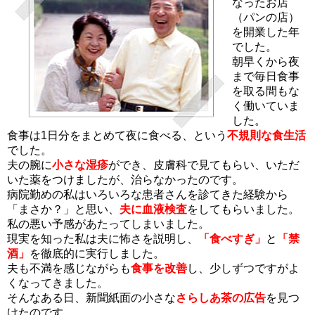
なったお店
（パンの店）
を開業した年
でした。
朝早くから夜
まで毎日食事
を取る間もな
く働いていま
した。
食事は1日分をまとめて夜に食べる、という
不規則な食生活
でした。
夫の腕に
小さな湿疹
ができ、皮膚科で見てもらい、いただ
いた薬をつけましたが、治らなかったのです。
病院勤めの私はいろいろな患者さんを診てきた経験から
「まさか？」と思い、
夫に血液検査
をしてもらいました。
私の悪い予感があたってしまいました。
現実を知った私は夫に怖さを説明し、
「食べすぎ」
と
「禁
酒」
を徹底的に実行しました。
夫も不満を感じながらも
食事を改善
し、少しずつですがよ
くなってきました。
そんなある日、新聞紙面の小さな
さらしあ茶の広告
を見つ
けたのです。