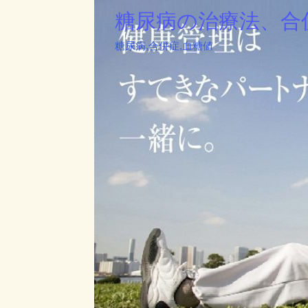
糖尿病の治療法、合
糖尿病,合併症,血糖値