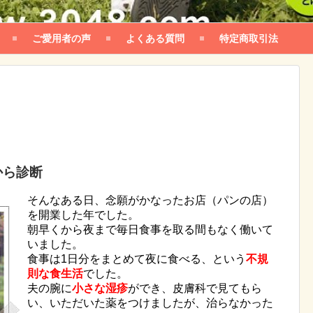
ご愛用者の声
よくある質問
特定商取引法
から診断
そんなある日、念願がかなったお店（パンの店）
を開業した年でした。
朝早くから夜まで毎日食事を取る間もなく働いて
いました。
食事は1日分をまとめて夜に食べる、という
不規
則な食生活
でした。
夫の腕に
小さな湿疹
ができ、皮膚科で見てもら
い、いただいた薬をつけましたが、治らなかった