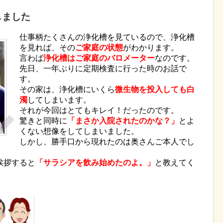
しました
仕事柄たくさんの浄化槽を見ているので、浄化槽
を見れば、その
ご家庭の状態
がわかります。
言わば
浄化槽はご家庭のバロメーター
なのです。
先日、一年ぶりに定期検査に行った時のお話で
す。
その家は、浄化槽にいくら
微生物を投入しても白
濁
してしまいます。
それが今回はとてもキレイ！だったのです。
驚きと同時に
「まさか入院されたのかな？」
とよ
くない想像をしてしまいました。
しかし、勝手口から現れたのは奥さんご本人でし
挨拶すると
「サラシアを飲み始めたのよ。」
と教えてく